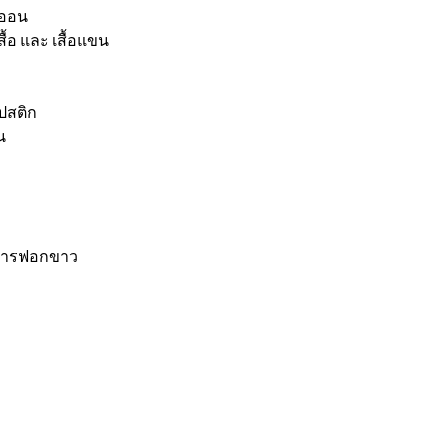
ลออน
ื้อ และ เสื้อแขน
ปสติก
น
ะสารฟอกขาว