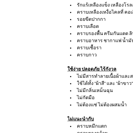
รักแร้เหลืองแข็ง เหลืองโร
คราบเหลืองเหงื่อไคลที่ คอเส
รอยขีดปากกา
คราบเลือด
คราบรองพื้น ครีมกันแดด ลิ
คราบอาหาร ชากาแฟ น้ำมั
คราบเชื้อรา 
คราบกาว
ใช้ง่าย ปลอดภัย ไร้กังวล
ไม่มีสารทำลายเนื้อผ้าแล
ใช้ได้ทั้ง "ผ้าสี" และ "ผ้าขาว"
ไม่มีกลิ่นเหม็นฉุน
ไม่กัดมือ
ไม่ต้องแช่ ไม่ต้องผสมน้ำ
ไม่แนะนำกับ
คราบหมึกแตก