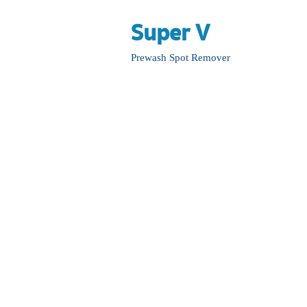
Super V
Remover
Prewash Spot
Remover
Back to catalog